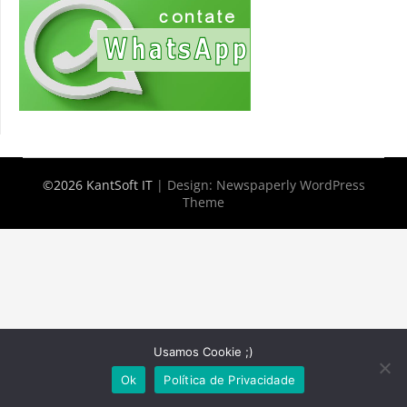
©2026 KantSoft IT
| Design:
Newspaperly WordPress
Theme
Usamos Cookie ;)
Ok
Política de Privacidade