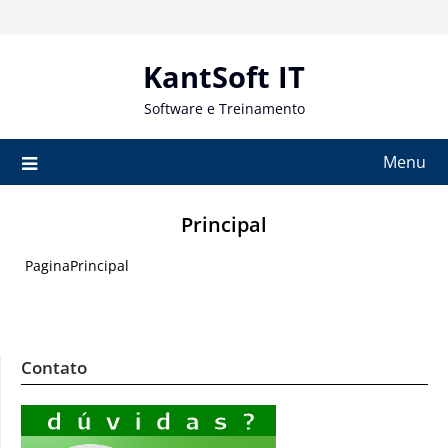
Skip
to
content
KantSoft IT
Software e Treinamento
Menu
Principal
PaginaPrincipal
Contato