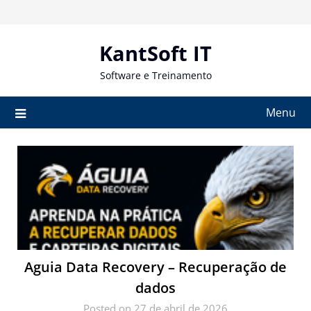
Skip
to
content
KantSoft IT
Software e Treinamento
Menu
Aguia Data Recovery – Recuperação de
dados
Posted on 27 de abril de 2026